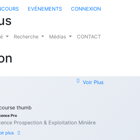
NCOURS
EVÉNEMENTS
CONNEXION
us
té
Recherche
Médias
CONTACT
ion
Voir Plus
cence Pro
cence Prospection & Exploitation Minière
oir plus