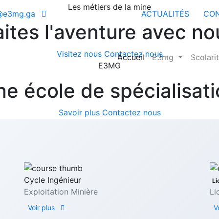
Les métiers de la mine
@e3mg.ga
ACTUALITÉS
CO
aites l'aventure avec no
Visitez nous
Contactez nous
Accueil
E3mg
Scolari
E3MG
e école de spécialisat
Savoir plus
Contactez nous
Cycle Ingénieur
Li
Exploitation Minière
Li
Voir plus
V