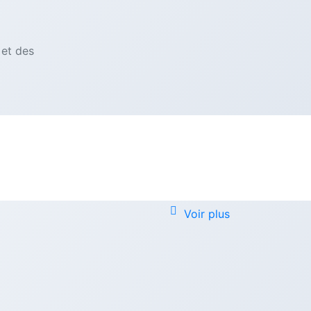
et des
A-GABON
ion
Voir plus