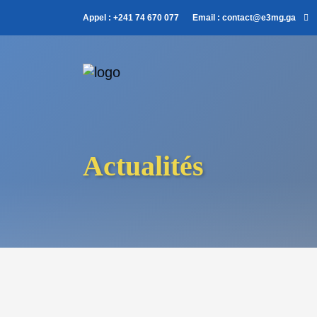
Appel :
+241 74 670 077
Email :
contact@e3mg.ga
Actualités